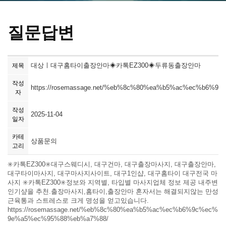
질문답변
대상ㅣ대구홈타이출장안마◈카톡EZ300◈두류동출장안마
제목
작성
https://rosemassage.net/%eb%8c%80%ea%b5%ac%ec%b6%9
자
작성
2025-11-04
일자
카테
상품문의
고리
✳️카톡EZ300✳️대구스웨디시, 대구건마, 대구출장마사지, 대구출장안마,
대구타이마사지, 대구마사지사이트, 대구1인샵, 대구홈타이 대구전국 마
사지 ✳️카톡EZ300✳️정보와 지역별, 타입별 마사지업체 정보 제공 내주변
인기샾을 추천.출장마사지,홈타이,출장안마 혼자서는 해결되지않는 만성
근육통과 스트레스로 크게 명성을 얻고있습니다.
https://rosemassage.net/%eb%8c%80%ea%b5%ac%ec%b6%9c%ec%
9e%a5%ec%95%88%eb%a7%88/