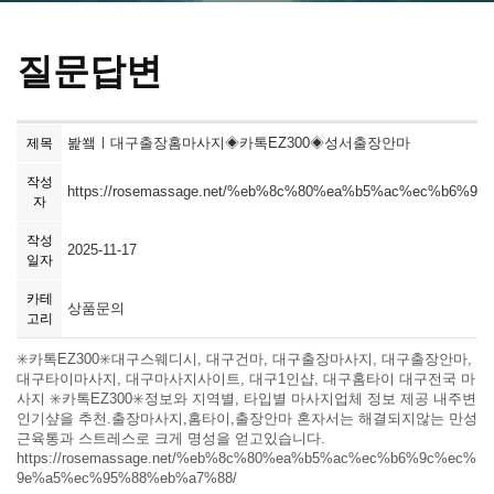
질문답변
봝쐨ㅣ대구출장홈마사지◈카톡EZ300◈성서출장안마
제목
작성
https://rosemassage.net/%eb%8c%80%ea%b5%ac%ec%b6%9
자
작성
2025-11-17
일자
카테
상품문의
고리
✳️카톡EZ300✳️대구스웨디시, 대구건마, 대구출장마사지, 대구출장안마,
대구타이마사지, 대구마사지사이트, 대구1인샵, 대구홈타이 대구전국 마
사지 ✳️카톡EZ300✳️정보와 지역별, 타입별 마사지업체 정보 제공 내주변
인기샾을 추천.출장마사지,홈타이,출장안마 혼자서는 해결되지않는 만성
근육통과 스트레스로 크게 명성을 얻고있습니다.
https://rosemassage.net/%eb%8c%80%ea%b5%ac%ec%b6%9c%ec%
9e%a5%ec%95%88%eb%a7%88/