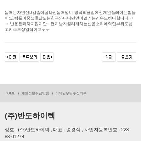
몸매는자연산B컵슴에잘빠진몸매입니 방콕의클럽에선개인플레이는힘들
어요.팀플이중요!!!잘노는친구와다니면얻어걸리는경우도허다합니다.ㅋ
ㅋ 반응은과하지않지만...왠지남자꼴리게하는신음소리에역립부위도넓
고키스도정열적이고ㅜㅜ
HOME
개인정보취급방침
이메일무단수집거부
(주)반도하이텍
상호 : (주)반도하이텍 , 대표 : 송경식 , 사업자등록번호 : 228-
88-01279